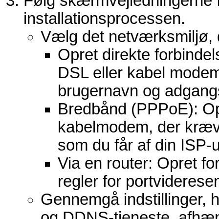
Følg skærmvejledningerne fo
installationsprocessen.
Vælg det netværksmiljø, 
Opret direkte forbindels
DSL eller kabel modem
brugernavn og adgang
Bredbånd (PPPoE): Opr
kabelmodem, der kræv
som du får af din ISP-
Via en router: Opret for
regler for portviderese
Gennemgå indstillinger, h
og DDNS-tjeneste, afhæng